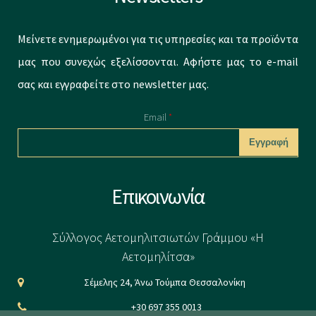
Μείνετε ενημερωμένοι για τις υπηρεσίες και τα προϊόντα
μας που συνεχώς εξελίσσονται. Αφήστε μας το e-mail
σας και εγγραφείτε στο newsletter μας.
Email
*
CAPTCHA
Επικοινωνία
This question is
for testing
Σύλλογος Αετομηλιτσιωτών Γράμμου «Η
whether or not
Αετομηλίτσα»
you are a human
Σέμελης 24, Άνω Τούμπα Θεσσαλονίκη
visitor and to
+30 697 355 0013
prevent