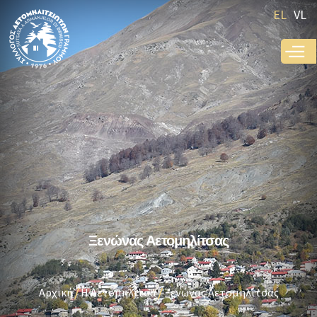
Παράκαμψη
EL
VL
προς το
κυρίως
περιεχόμενο
Ξενώνας Αετομηλίτσας
Αρχική
Η Αετομηλίτσα
Ξενώνας Αετομηλίτσας