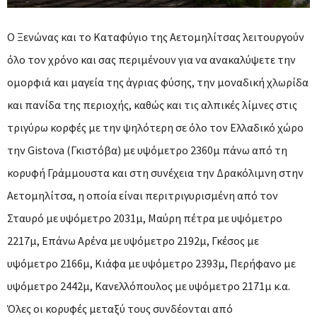
Ο Ξενώνας και το Καταφύγιο της Αετομηλίτσας λειτουργούν
όλο τον χρόνο και σας περιμένουν για να ανακαλύψετε την
ομορφιά και μαγεία της άγριας φύσης, την μοναδική χλωρίδα
και πανίδα της περιοχής, καθώς και τις αλπικές λίμνες στις
τριγύρω κορφές με την ψηλότερη σε όλο τον Ελλαδικό χώρο
την Gistova (Γκιστόβα) με υψόμετρο 2360μ πάνω από τη
κορυφή Γράμμουστα και στη συνέχεια την Δρακόλιμνη στην
Αετομηλίτσα, η οποία είναι περιτριγυρισμένη από τον
Σταυρό με υψόμετρο 2031μ, Μαύρη πέτρα με υψόμετρο
2217μ, Επάνω Αρένα με υψόμετρο 2192μ, Γκέσος με
υψόμετρο 2166μ, Κιάφα με υψόμετρο 2393μ, Περήφανο με
υψόμετρο 2442μ, Κανελλόπουλος με υψόμετρο 2171μ κ.α.
Όλες οι κορυφές μεταξύ τους συνδέονται από