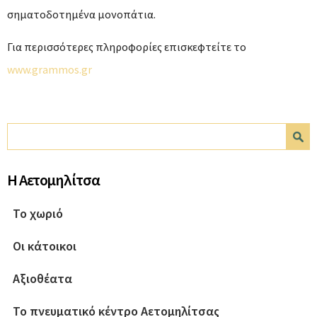
σηματοδοτημένα μονοπάτια.
Για περισσότερες πληροφορίες επισκεφτείτε το
www.grammos.gr
Φόρμα αναζήτησης
Αναζήτηση
Η Αετομηλίτσα
Το χωριό
Οι κάτοικοι
Αξιοθέατα
Το πνευματικό κέντρο Αετομηλίτσας