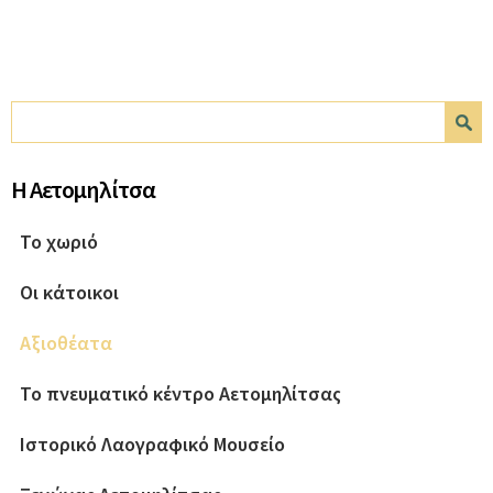
Φόρμα αναζήτησης
Αναζήτηση
Η Αετομηλίτσα
Το χωριό
Οι κάτοικοι
Αξιοθέατα
Το πνευματικό κέντρο Αετομηλίτσας
Ιστορικό Λαογραφικό Μουσείο