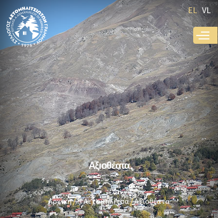
Παράκαμψη
EL
VL
προς το
κυρίως
περιεχόμενο
Αξιοθέατα
Αρχική
Η Αετομηλίτσα
Αξιοθέατα