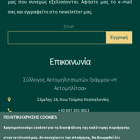
μας που συνεχώς εξελίσσονται. Αφήστε μας το e-mail
σας και εγγραφείτε στο newsletter μας.
Email
*
CAPTCHA
Επικοινωνία
This question is
for testing
Σύλλογος Αετομηλιτσιωτών Γράμμου «Η
whether or not
Αετομηλίτσα»
you are a human
Σέμελης 24, Άνω Τούμπα Θεσσαλονίκη
visitor and to
+30 697 355 0013
prevent
ΠΟΛΙΤΙΚΗ ΧΡΗΣΗΣ COOKIES
info@aetomilitsa.com
automated
Χρησιμοποιούμε cookies για τη διασφάλιση της καλύτερης περιήγησης
www.aetomilitsa.com
spam
στον ιστότοπό μας. Αν συνεχίσετε την πλοήγηση, θα θεωρηθεί ότι