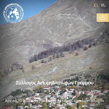
Παράκαμψη
EL
VL
προς το
κυρίως
περιεχόμενο
Σύλλογος Αετομηλιτσιωτών Γράμμου
Αρχική
Ο Σύλλογος
Σύλλογος Αετομηλιτσιωτών Γράμμου