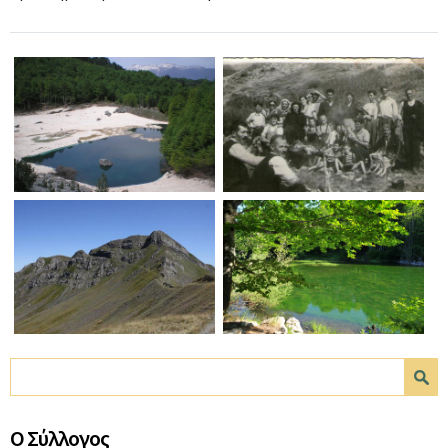
Φόρμα αναζήτησης
Αναζήτηση
Ο Σύλλογος