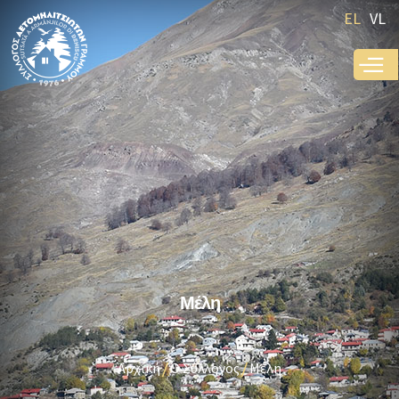
Παράκαμψη
EL
VL
προς το
κυρίως
περιεχόμενο
Μέλη
Αρχική
Ο Σύλλογος
Μέλη