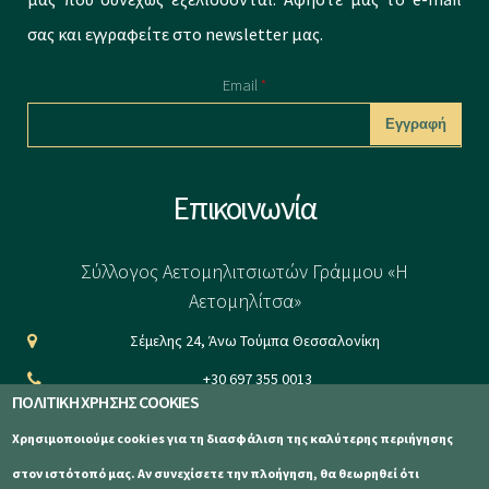
σας και εγγραφείτε στο newsletter μας.
Email
*
CAPTCHA
Επικοινωνία
This question is
for testing
Σύλλογος Αετομηλιτσιωτών Γράμμου «Η
whether or not
Αετομηλίτσα»
you are a human
Σέμελης 24, Άνω Τούμπα Θεσσαλονίκη
visitor and to
+30 697 355 0013
prevent
ΠΟΛΙΤΙΚΗ ΧΡΗΣΗΣ COOKIES
info@aetomilitsa.com
automated
Χρησιμοποιούμε cookies για τη διασφάλιση της καλύτερης περιήγησης
www.aetomilitsa.com
spam
στον ιστότοπό μας. Αν συνεχίσετε την πλοήγηση, θα θεωρηθεί ότι