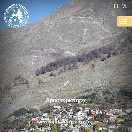
Παράκαμψη
EL
VL
προς το
κυρίως
περιεχόμενο
Δραστηριότητες
Αρχική
Δραστηριότητες