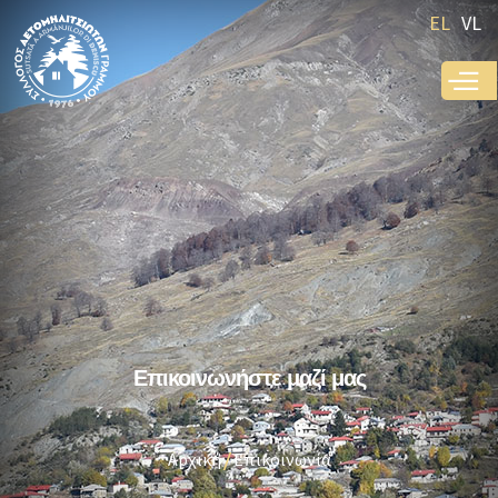
Παράκαμψη
EL
VL
προς το
κυρίως
περιεχόμενο
Επικοινωνήστε μαζί μας
Αρχική
Επικοινωνία