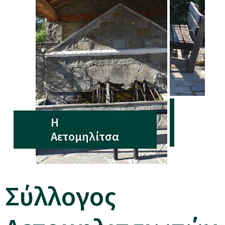
Η
Αετομηλίτσα
Σύλλογος