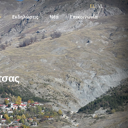
EL
VL
Εκδηλώσεις
Νέα
Επικοινωνία
τσας