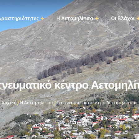
Παράκαμψη
προς το
Δραστηριότητες
Η Αετομηλίτσα
Οι Βλάχοι
κυρίως
περιεχόμενο
πνευματικό κέντρο Αετομηλί
Αρχική
Η Αετομηλίτσα
Το πνευματικό κέντρο Αετομηλίτσας