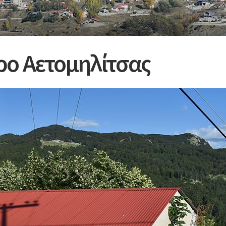
ρο Αετομηλίτσας