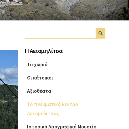
Φόρμα
Αναζήτηση
αναζήτησης
Η Αετομηλίτσα
Το χωριό
Οι κάτοικοι
Αξιοθέατα
Το πνευματικό κέντρο
Αετομηλίτσας
Ιστορικό Λαογραφικό Μουσείο