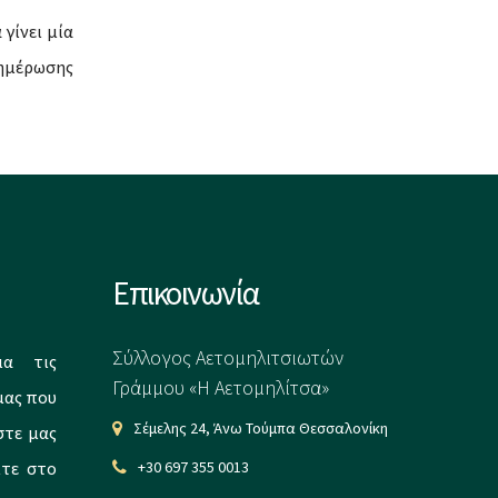
γίνει μία
νημέρωσης
Επικοινωνία
Σύλλογος Αετομηλιτσιωτών
ια τις
Γράμμου «Η Αετομηλίτσα»
μας που
Σέμελης 24, Άνω Τούμπα Θεσσαλονίκη
στε μας
ίτε στο
+30 697 355 0013