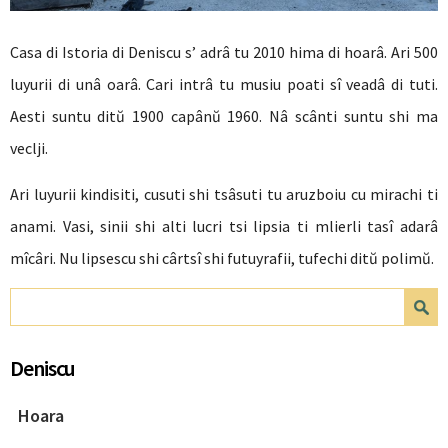
Casa di Istoria di Deniscu s’ adrâ tu 2010 hima di hoarâ. Ari 500
luyurii di unâ oarâ. Cari intrâ tu musiu poati sî veadâ di tuti.
Aesti suntu ditŭ 1900 capânŭ 1960. Nâ scânti suntu shi ma
veclji.
Ari luyurii kindisiti, cusuti shi tsâsuti tu aruzboiu cu mirachi ti
anami. Vasi, sinii shi alti lucri tsi lipsia ti mlierli tasî adarâ
mîcâri. Nu lipsescu shi cârtsî shi futuyrafii, tufechi ditŭ polimŭ.
Search form
Search
Deniscu
Hoara