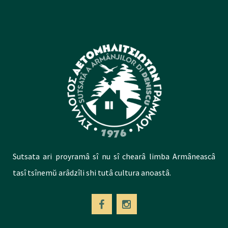
Sutsata ari proyramâ sî nu sî chearâ limba Armâneascâ
tasî tsînemŭ arâdzîli shi tutâ cultura anoastâ.