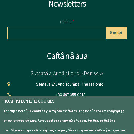
Newsletters
E-MAIL
*
CAPTCHA
Caftâ nâ aua
This question is
for testing
Sutsatâ a Armânjilor di «Deniscu»
whether or not
Semelis 24, Ano Toumpa, Thessaloniki
you are a human
+30 697 355 0013
visitor and to
ΠΟΛΙΤΙΚΗ ΧΡΗΣΗΣ COOKIES
info@aetomilitsa.com
prevent
Χρησιμοποιούμε cookies για τη διασφάλιση της καλύτερης περιήγησης
automated
www.aetomilitsa.com
στον ιστότοπό μας. Αν συνεχίσετε την πλοήγηση, θα θεωρηθεί ότι
spam
αποδέχεστε την πολιτική μας και μας δίνετε τη συγκατάθεσή σας για να