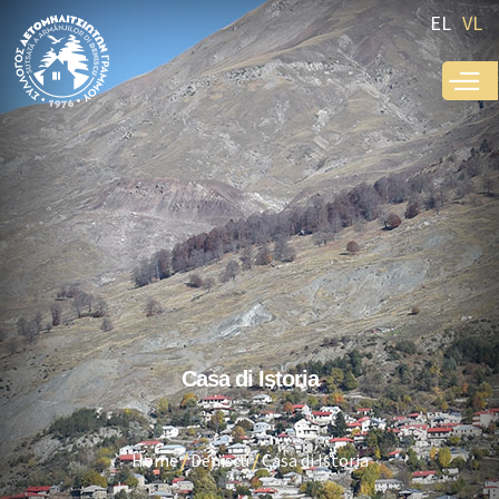
Skip to
EL
VL
main
content
Casa di Istoria
Home
Deniscu
Casa di Istoria