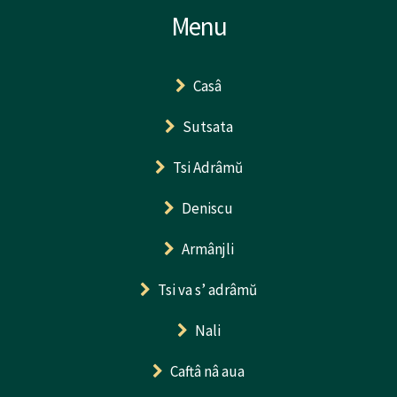
Menu
Casâ
Sutsata
Tsi Adrâmŭ
Deniscu
Armânjli
Tsi va s’ adrâmŭ
Nali
Caftâ nâ aua