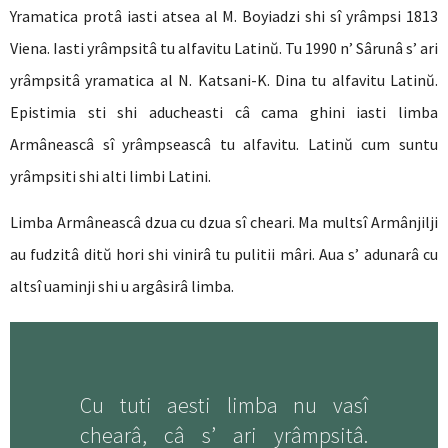
Yramatica protâ iasti atsea al M. Boyiadzi shi sî yrâmpsi 1813
Viena. Iasti yrâmpsitâ tu alfavitu Latinŭ. Tu 1990 n’ Sârunâ s’ ari
yrâmpsitâ yramatica al N. Katsani-K. Dina tu alfavitu Latinŭ.
Epistimia sti shi aducheasti câ cama ghini iasti limba
Armâneascâ sî yrâmpseascâ tu alfavitu. Latinŭ cum suntu
yrâmpsiti shi alti limbi Latini.
Limba Armâneascâ dzua cu dzua sî cheari. Ma multsî Armânjilji
au fudzitâ ditŭ hori shi vinirâ tu pulitii mâri. Aua s’ adunarâ cu
altsî uaminji shi u argâsirâ limba.
Cu tuti aesti limba nu vasî
chearâ, câ s’ ari yrâmpsitâ.