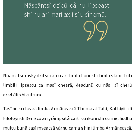
Nâscântsî dzîcŭ câ nu lipseasti
shi nu ari mari axii s’ u sînemŭ.
Noam Tsomsky dzîtsi câ nu ari limbi buni shi limbi slabi. Tuti
limbili lipsescu ca masî chearâ, deadunŭ cu nâsi sî cherŭ
arâdzîli shi cultura.
Tasî nu sî chearâ limba Armâneascâ Thoma al Tahi, Kathiyiti di
Filoloyii di Deniscu ari yrâmpsitâ carti cu ikoni shi cu methudhu
multu bunâ tasî mveatsâ vârnu cama ghini limba Armâneascâ.