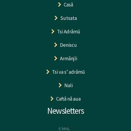
Casâ
Sutsata
Tsi Adrâmŭ
Deniscu
Armânjli
Tsi va s’ adrâmŭ
Nali
Caftâ nâ aua
Newsletters
E-MAIL
*