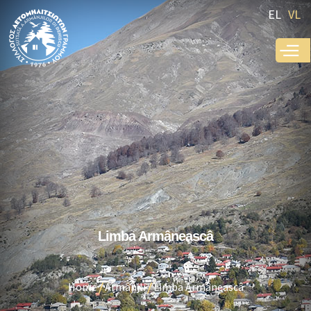
Skip to
EL
VL
main
content
Limba Armâneascâ
Home
Armânjli
Limba Armâneascâ