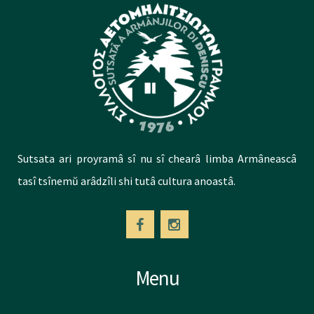
Sutsata ari proyramâ sî nu sî chearâ limba Armâneascâ
tasî tsînemŭ arâdzîli shi tutâ cultura anoastâ.
Menu