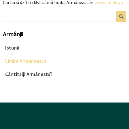
Cartia sî dzîtsi «Mvitsâmŭ limba Armâneascâ».
www.vlahika.gr
Search form
Search
Armânjli
Isturiâ
Limba Armâneascâ
Cântitslji Armânestsĭ