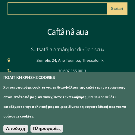
CAPTCHA
Caftâ nâ aua
This question is
for testing
Sutsatâ a Armânjilor di «Deniscu»
whether or not
Semelis 24, Ano Toumpa, Thessaloniki
you are a human
+30 697 355 0013
visitor and to
ΠΟΛΙΤΙΚΗ ΧΡΗΣΗΣ COOKIES
info@aetomilitsa.com
prevent
Χρησιμοποιούμε cookies για τη διασφάλιση της καλύτερης περιήγησης
automated
www.aetomilitsa.com
στον ιστότοπό μας. Αν συνεχίσετε την πλοήγηση, θα θεωρηθεί ότι
spam
αποδέχεστε την πολιτική μας και μας δίνετε τη συγκατάθεσή σας για να
submissions.
ορίσουμε cookies.
Sutsatâ a Armânjilor di «Deniscu» © 2023
Κατασκευή ιστοσελίδων Istology | Web
5+2
& Marketing Solutions
Αποδοχή
Πληροφορίες