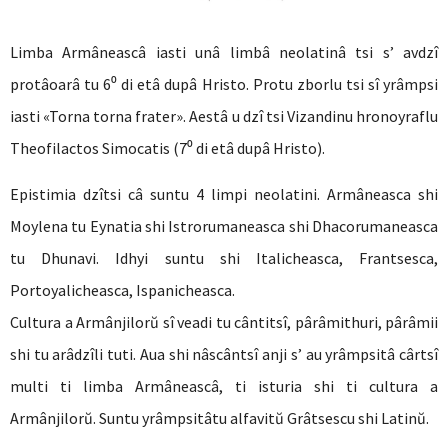
Limba Armâneascâ iasti unâ limbâ neolatinâ tsi s’ avdzî
protâoarâ tu 6⁰ di etâ dupâ Hristo. Protu zborlu tsi sî yrâmpsi
iasti «Torna torna frater». Aestâ u dzî tsi Vizandinu hronoyraflu
Theofilactos Simocatis (7⁰ di etâ dupâ Hristo).
Epistimia dzîtsi câ suntu 4 limpi neolatini. Armâneasca shi
Moylena tu Eynatia shi Istrorumaneasca shi Dhacorumaneasca
tu Dhunavi. Idhyi suntu shi Italicheasca, Frantsesca,
Portoyalicheasca, Ispanicheasca.
Cultura a Armânjilorŭ sî veadi tu cântitsî, pârâmithuri, pârâmii
shi tu arâdzîli tuti. Aua shi nâscântsî anji s’ au yrâmpsitâ cârtsî
multi ti limba Armâneascâ, ti isturia shi ti cultura a
Armânjilorŭ. Suntu yrâmpsitâtu alfavitŭ Grâtsescu shi Latinŭ.