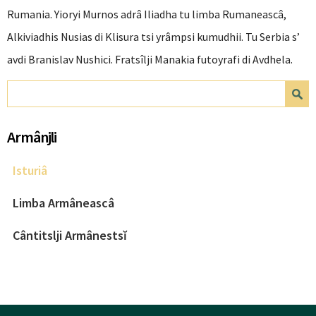
Rumania. Yioryi Murnos adrâ Iliadha tu limba Rumaneascâ,
Alkiviadhis Nusias di Klisura tsi yrâmpsi kumudhii. Tu Serbia s’
avdi Branislav Nushici. Fratsîlji Manakia futoyrafi di Avdhela.
Search form
Search
Armânjli
Isturiâ
Limba Armâneascâ
Cântitslji Armânestsĭ