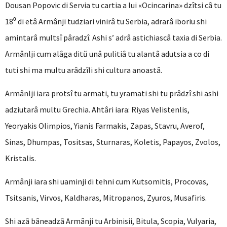
Dousan Popovic di Servia tu cartia a lui «Ocincarina» dzîtsi câ tu
18⁰ di etâ Armânji tudziari vinirâ tu Serbia, adrarâ iboriu shi
amintarâ multsî pâradzî. Ashi s’ adrâ astichiascâ taxia di Serbia.
Armânlji cum alâga ditŭ unâ pulitiâ tu alantâ adutsia a co di
tuti shi ma multu arâdzîli shi cultura anoastâ.
Armânlji iara protsî tu armati, tu yramati shi tu prâdzî shi ashi
adziutarâ multu Grechia. Ahtâri iara: Riyas Velistenlis,
Yeoryakis Olimpios, Yianis Farmakis, Zapas, Stavru, Averof,
Sinas, Dhumpas, Tositsas, Sturnaras, Koletis, Papayos, Zvolos,
Kristalis.
Armânji iara shi uaminji di tehni cum Kutsomitis, Procovas,
Tsitsanis, Virvos, Kaldharas, Mitropanos, Zyuros, Musafiris.
Shi azâ bâneadzâ Armânji tu Arbinisii, Bitula, Scopia, Vulyaria,