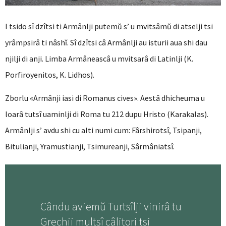
I tsido sî dzîtsi ti Armânlji putemŭ s’ u mvitsâmŭ di atselji tsi
yrâmpsirâ ti nâshĭ. Sî dzîtsi câ Armânlji au isturii aua shi dau
njilji di anji. Limba Armâneascâ u mvitsarâ di Latinlji (K.
Porfiroyenitos, K. Lidhos).
Zborlu «Armânji iasi di Romanus cives». Aestâ dhicheuma u
loarâ tutsî uaminlji di Roma tu 212 dupu Hristo (Karakalas).
Armânlji s’ avdu shi cu alti numi cum: Fârshirotsî, Tsipanji,
Bitulianji, Yramustianji, Tsimureanji, Sârmâniatsî.
Cându aviemŭ Turtsîlji vinirâ tu
Grechii multsî câlitori tsi