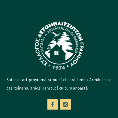
Sutsata ari proyramâ sî nu sî chearâ limba Armâneascâ
tasî tsînemŭ arâdzîli shi tutâ cultura anoastâ.