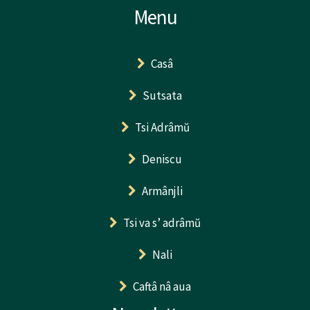
Menu
Casâ
Sutsata
Tsi Adrâmŭ
Deniscu
Armânjli
Tsi va s’ adrâmŭ
Nali
Caftâ nâ aua