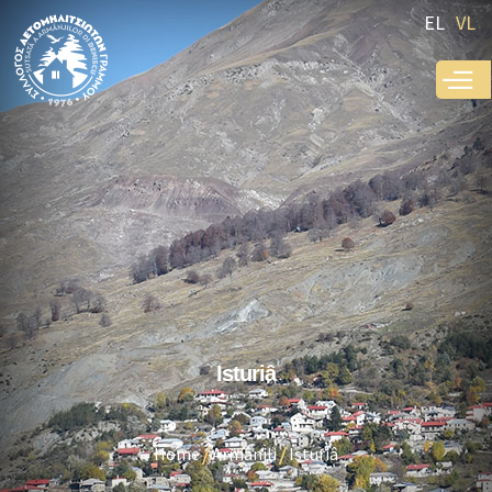
Skip to
EL
VL
main
content
Isturiâ
Home
Armânjli
Isturiâ