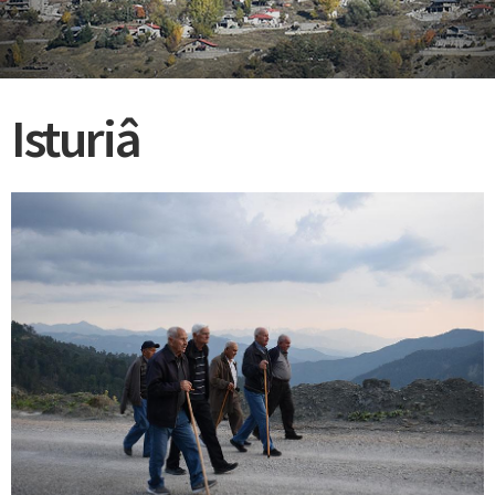
Isturiâ