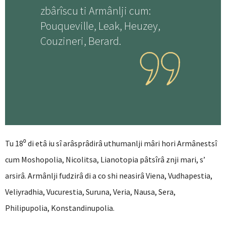
zbârîscu ti Armânlji cum:
Pouqueville, Leak, Heuzey,
Couzineri, Berard.
Tu 18⁰ di etâ iu sî arâsprâdirâ uthumanlji mâri hori Armânestsî
cum Moshopolia, Nicolitsa, Lianotopia pâtsîrâ znji mari, s’
arsirâ. Armânlji fudzirâ di a co shi neasirâ Viena, Vudhapestia,
Veliyradhia, Vucurestia, Suruna, Veria, Nausa, Sera,
Philipupolia, Konstandinupolia.