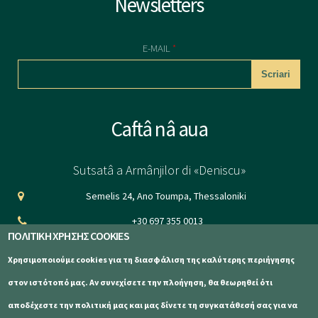
Newsletters
E-MAIL
*
CAPTCHA
Caftâ nâ aua
This question is
for testing
Sutsatâ a Armânjilor di «Deniscu»
whether or not
Semelis 24, Ano Toumpa, Thessaloniki
you are a human
+30 697 355 0013
visitor and to
ΠΟΛΙΤΙΚΗ ΧΡΗΣΗΣ COOKIES
info@aetomilitsa.com
prevent
Χρησιμοποιούμε cookies για τη διασφάλιση της καλύτερης περιήγησης
automated
www.aetomilitsa.com
στον ιστότοπό μας. Αν συνεχίσετε την πλοήγηση, θα θεωρηθεί ότι
spam
αποδέχεστε την πολιτική μας και μας δίνετε τη συγκατάθεσή σας για να
submissions.